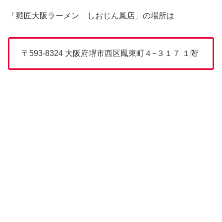
「麺匠大阪ラーメン しおじん鳳店」の場所は
〒593-8324 大阪府堺市西区鳳東町４−３１７ １階