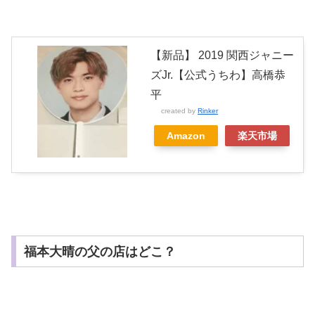
【新品】 2019 関西ジャニー
ズJr.【公式うちわ】高橋恭
平
created by
Rinker
Amazon
楽天市場
福本大晴の父の店はどこ？