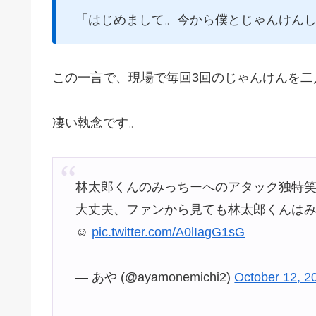
「はじめまして。今から僕とじゃんけん
この一言で、現場で毎回3回のじゃんけんを二
凄い執念です。
林太郎くんのみっちーへのアタック独特
大丈夫、ファンから見ても林太郎くんは
☺️
pic.twitter.com/A0lIagG1sG
— あや (@ayamonemichi2)
October 12, 2