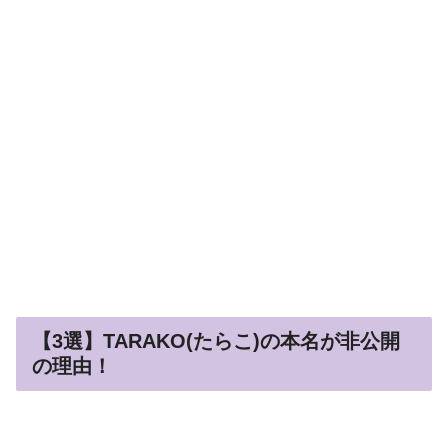
【3選】TARAKO(たらこ)の本名が非公開
の理由！