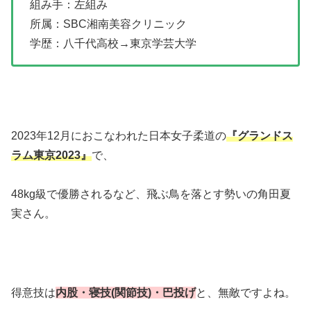
組み手：左組み
所属：SBC湘南美容クリニック
学歴：八千代高校→東京学芸大学
2023年12月におこなわれた日本女子柔道の
『グランドス
ラム東京2023』
で、
48kg級で優勝されるなど、飛ぶ鳥を落とす勢いの角田夏
実さん。
得意技は
内股・寝技(関節技)・巴投げ
と、無敵ですよね。