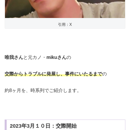
引用：X
唯我さん
と元カノ・
mikuさん
の
交際からトラブルに発展し、事件にいたるまで
の
約8ヶ月を、時系列でご紹介します。
2023年3月１０日：交際開始