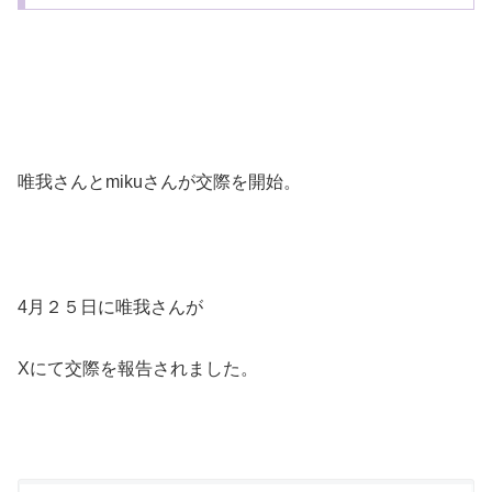
唯我さんと
miku
さんが交際を開始。
4
月２５日に唯我さんが
Xにて交際を報告されました。