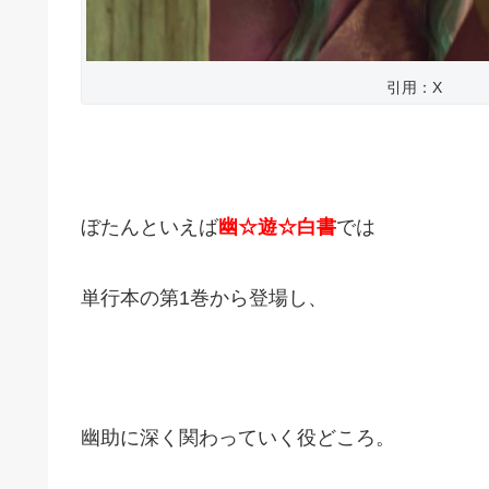
引用：X
ぼたんといえば
幽☆遊☆白書
では
単行本の第1巻から登場し、
幽助に深く関わっていく役どころ。