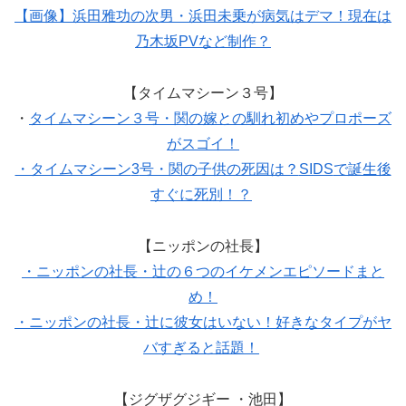
【画像】浜田雅功の次男・浜田未乗が病気はデマ！現在は
乃木坂PVなど制作？
【タイムマシーン３号】
・
タイムマシーン３号・関の嫁との馴れ初めやプロポーズ
がスゴイ！
・タイムマシーン
3
号・関の子供の死因は？
SIDS
で誕生後
すぐに死別！？
【ニッポンの社長】
・ニッポンの社長・辻の６つのイケメンエピソードまと
め！
・ニッポンの社長・辻に彼女はいない！好きなタイプがヤ
バすぎると話題！
【ジグザグジギー
・池田】