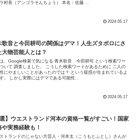
ラ村長（アンゴラそんちょう） 本名：佐藤 ...
2024.05.17
木歌音と今田耕司の関係はデマ！人生ズタボロにさ
た大物芸能人とは？
は、Google検索で気になる 青木歌音 今田耕司 という検索ワー
ついて 調査しました。 こうした検索ワードがあるために 二人の
性にやましいことがあったのでは？ という疑惑が生まれているよ
す。 しかし実際にはデマである可能性...
2024.05.17
5選】ウエストランド河本の資格一覧がすごい！国家
格や実務経験も！
ストランドのじゃない方芸人・河本太（こうもとふとし）さんが