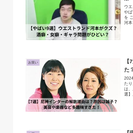
ウエ
やば
を 
河本
【
お笑い
た
20
たり
は、
選】