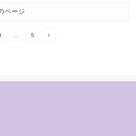
のページ
次
3
…
5
へ