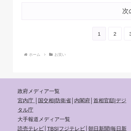
次
1
2
ホーム
お笑い
政府メディア一覧
宮内庁
│
国交相
|
防衛省
│
内閣府
│
首相官邸
|
デジ
タル庁
大手報道メディア一覧
読売テレビ
│
TBS
|
フジテレビ
│
朝日新聞
|
毎日新