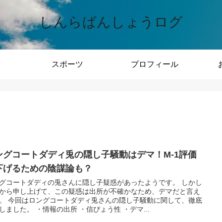
しんらばんしょうログ
スポーツ
プロフィール
ングコートダディ兎の隠し子騒動はデマ！M-1評価
下げるための陰謀論も？
グコートダディの兎さんに隠し子疑惑があったようです。 しかし
から申し上げて、この疑惑は出所が不確かなため、デマだと言え
。 今回はロングコートダディ兎さんの隠し子騒動に関して、徹底
しました。 ・情報の出所 ・信ぴょう性 ・デマ...