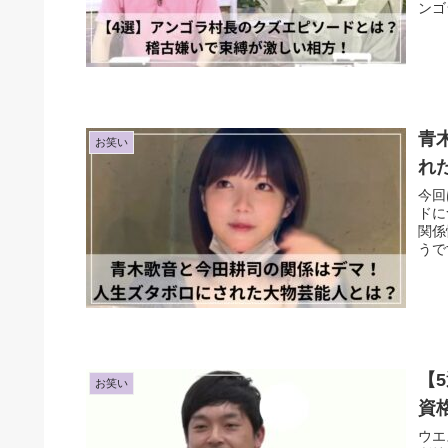
ンゴ
青
お笑い
れ
今回
ドに
関係
うで
【
お笑い
資
ウエ