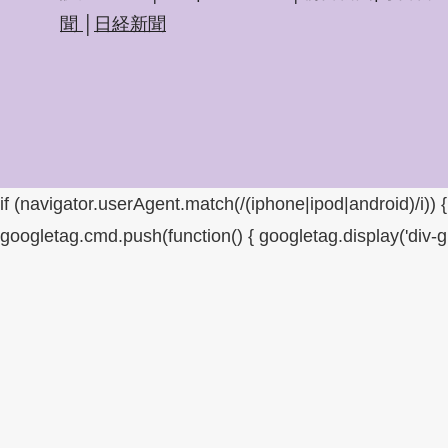
聞
│
日経新聞
if (navigator.userAgent.match(/(iphone|ipod|android)/i)) 
googletag.cmd.push(function() { googletag.display('div-