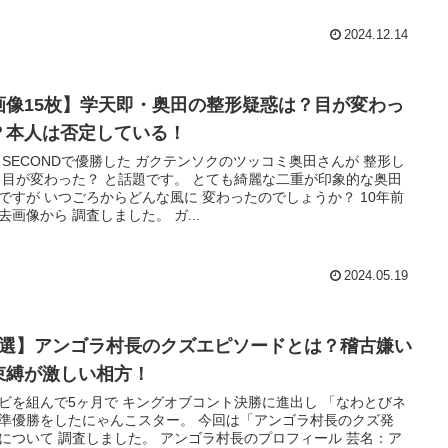
2024.12.14
画像15枚】学天即・奥田の整形疑惑は？目が変わっ
？本人は否定している！
E SECONDで優勝した ガクテンソクのツッコミ奥田さんが 整形し
 目が変わった？ と話題です。 とても綺麗な二重が印象的な奥田
ですが いつごろからどんな風に 変わったのでしょうか？ 10年前
去画像から 調査しました。 ガ...
2024.05.19
4選】アンゴラ村長のクズエピソードとは？稽古嫌い
束縛が激しい相方！
ビを組んで5ヶ月で キングオブコント決勝に進出し 「なわとびネ
準優勝をしたにゃんこスター。 今回は「アンゴラ村長のクズ発
について 調査しました。 アンゴラ村長のプロフィール 芸名：ア