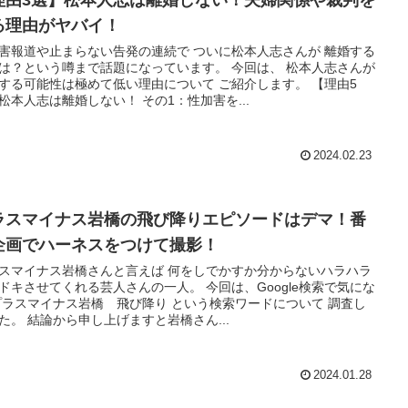
理由3選】松本人志は離婚しない！夫婦関係や裁判を
る理由がヤバイ！
害報道や止まらない告発の連続で ついに松本人志さんが 離婚する
は？という噂まで話題になっています。 今回は、 松本人志さんが
する可能性は極めて低い理由について ご紹介します。 【理由5
松本人志は離婚しない！ その1：性加害を...
2024.02.23
ラスマイナス岩橋の飛び降りエピソードはデマ！番
企画でハーネスをつけて撮影！
スマイナス岩橋さんと言えば 何をしでかすか分からないハラハラ
ドキさせてくれる芸人さんの一人。 今回は、Google検索で気にな
プラスマイナス岩橋 飛び降り という検索ワードについて 調査し
た。 結論から申し上げますと岩橋さん...
2024.01.28