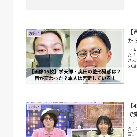
【
お笑い
た
TH
た？
さん
の過
【
お笑い
で
コン
タ」
言」