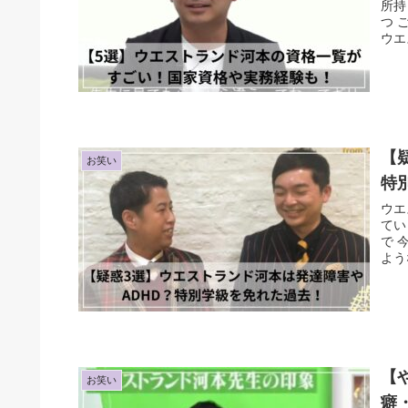
所持
つ 
ウエ
【
お笑い
特
ウエ
てい
で 
よう
【
お笑い
癖