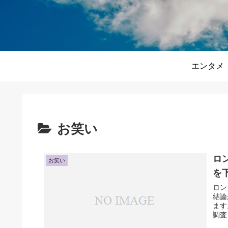
エンタメ
お笑い
ロ
お笑い
を
ロン
結論
ます
調査