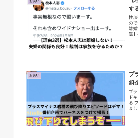
【
お笑い
す
性加
ので
離婚
選】
プ
お笑い
組
プラ
ドキ
る 
まし