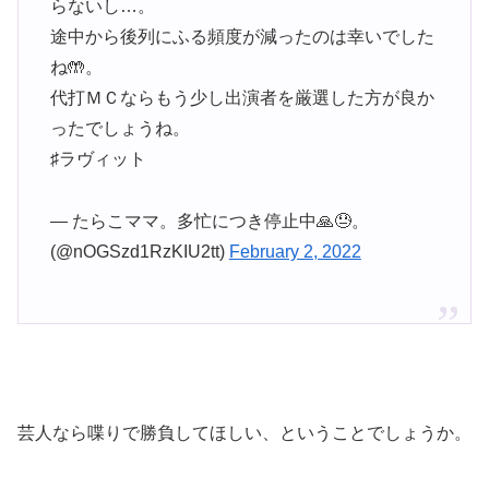
らないし…。
途中から後列にふる頻度が減ったのは幸いでした
ね🤲。
代打ＭＣならもう少し出演者を厳選した方が良か
ったでしょうね。
♯ラヴィット
— たらこママ。多忙につき停止中🙏😓。
(@nOGSzd1RzKIU2tt)
February 2, 2022
芸人なら喋りで勝負してほしい、ということでしょうか。