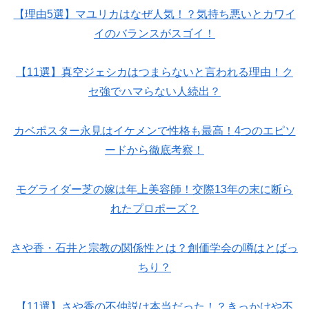
【理由
5
選】マユリカはなぜ人気！？気持ち悪いとカワイ
イのバランスがスゴイ！
【
11
選】真空ジェシカはつまらないと言われる理由！ク
セ強でハマらない人続出？
カベポスター永見はイケメンで性格も最高！
4
つのエピソ
ードから徹底考察！
モグライダー芝の嫁は年上美容師！交際
13
年の末に断ら
れたプロポーズ？
さや香・石井と宗教の関係性とは？創価学会の噂はとばっ
ちり？
【
11
選】さや香の不仲説は本当だった！？きっかけや不