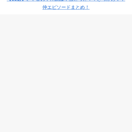
仲エピソードまとめ！
芸人・くらげの放送禁止レベルの事件とは？ヤンキーに刺
された過去？
ヤーレンズ出井の彼女はファンも公認！ロリ巨乳好きで愛
情表現は苦手？