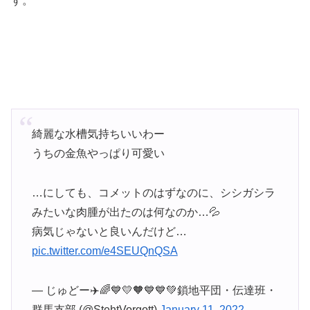
す。
綺麗な水槽気持ちいいわー
うちの金魚やっぱり可愛い
…にしても、コメットのはずなのに、シシガシラ
みたいな肉腫が出たのは何なのか…💦
病気じゃないと良いんだけど…
pic.twitter.com/e4SEUQnQSA
— じゅどー✈️🌈💙💛🧡💙💙💚鎖地平団・伝達班・
群馬支部 (@StehtVorgott)
January 11, 2022