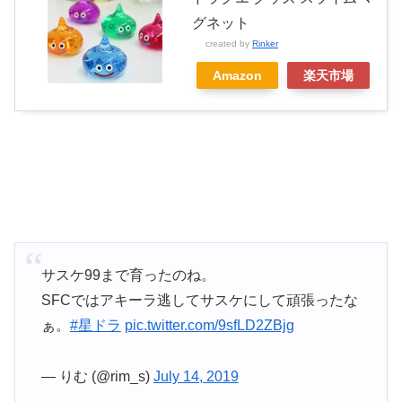
グネット
created by
Rinker
Amazon
楽天市場
サスケ99まで育ったのね。
SFCではアキーラ逃してサスケにして頑張ったな
ぁ。
#星ドラ
pic.twitter.com/9sfLD2ZBjg
— りむ (@rim_s)
July 14, 2019